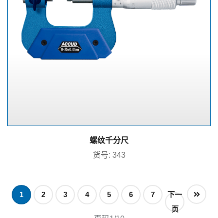
螺纹千分尺
货号: 343
1
2
3
4
5
6
7
下一
页